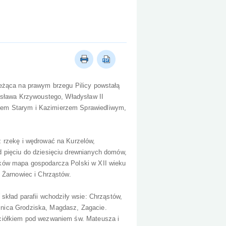
eżąca na prawym brzegu Pilicy powstałą
lesława Krzywoustego, Władysław II
iem Starym i Kazimierzem Sprawiedliwym,
z rzekę i wędrować na Kurzelów,
d pięciu do dziesięciu drewnianych domów,
yków mapa gospodarcza Polski w XII wieku
 Żarnowiec i Chrząstów.
skład parafii wchodziły wsie: Chrząstów,
nica Grodziska, Magdasz, Zagacie.
ściółkiem pod wezwaniem św. Mateusza i