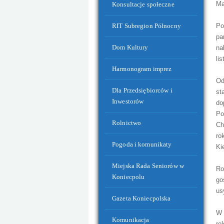
Ma
Konsultacje społeczne
RIT Subregion Północny
Po
pa
Dom Kultury
na
li
Harmonogram imprez
Od
Budynek Zaplecza Sportowego przy Stad
Dla Przedsiębiorców i
st
Inwestorów
do
Po
Rolnictwo
Ch
ro
Pogoda i komunikaty
Ki
Miejska Rada Seniorów w
Ro
Koniecpolu
go
us
Gazeta Koniecpolska
W 
Komunikacja
re