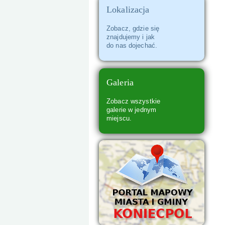
Lokalizacja
Zespół Szkół w Koniecpolu
Zobacz, gdzie się
znajdujemy i jak
do nas dojechać.
Galeria
Zobacz wszystkie
galerie w jednym
miejscu.
Zabytkowy Kościół Trójcy Świętej