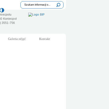
Tutaj wpisz szukaną frazę:
Wyszukiwarka
niecpolu
30 Koniecpol
34) 3551-756
Galeria zdjęć
Kontakt