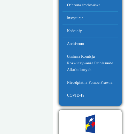
Ochrona środowiska
Instytucje
Kościoły
Archiwum
Nowe drogi i ścieżki rowerowe
Gminna Komisja
Rozwiązywania Problemów
Alkoholowych
Nieodpłatna Pomoc Prawna
COVID-19