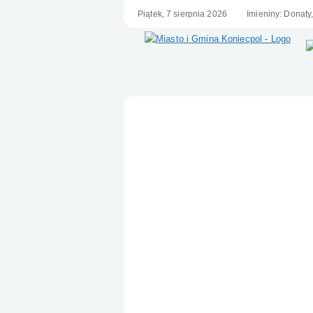
Piątek,
7
sierpnia
2026
Imieniny: Donaty
Menu główne
Serwis Samorządowy Mias
Koniecpol
Informacje
- Historia Chrząstowa