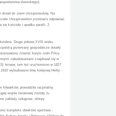
 gospodarstwa dworskiego).
n dotarł do ziemi chrząstowskiej. Na
ościele chrząstowskim przestano odprawiać
się kościoła i upadku parafii. 2.
łużebna. Druga połowa XVIII wieku
ecpolską przemiany gospodarcze dotarły
ostanowiono zmienić koryto rzeki Pilicy.
 innymi zabudowaniami znajdował się w
33), browar, tam też uruchomiono w 1827
 1910 wybudowano linię kolejową Herby -
 folwarków, prowadziła racjonalną
giej wojnie światowej zostały tu
ne zakłady usługowe, sklepy.
ono kompleks obiektów sportowo -
odek Kultury Sportu i Rekreacji. Oddano do