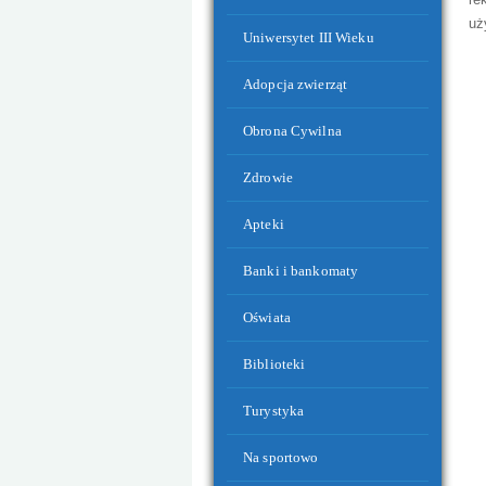
Symbole narodowe i gminne w budynk
uż
Uniwersytet III Wieku
Adopcja zwierząt
Obrona Cywilna
Zdrowie
Apteki
Banki i bankomaty
Oświata
Centrum Społeczno-Kulturalne oraz OSP
Biblioteki
Turystyka
Na sportowo