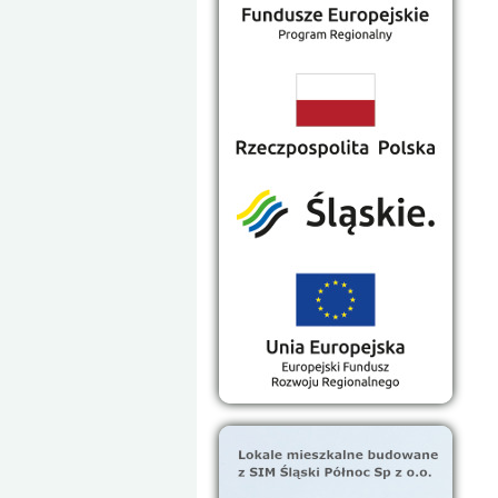
Place zabaw dla dzieci
Zachód słońca nad zalewem