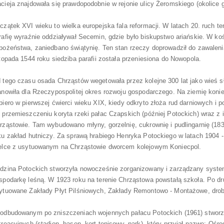
cieja znajdowała się prawdopodobnie w rejonie ulicy Żeromskiego (okolice
czątek XVI wieku to wielka europejska fala reformacji. W latach 20. ruch te
rafię wyraźnie oddziaływał Secemin, gdzie było biskupstwo ariańskie. W k
bożeństwa, zaniedbano świątynię. Ten stan rzeczy doprowadził do zawalenia 
stopada 1544 roku siedziba parafii została przeniesiona do Nowopola.
 tego czasu osada Chrząstów wegetowała przez kolejne 300 lat jako wieś s
ionie Miejskim
anowiła dla Rzeczypospolitej okres rozwoju gospodarczego. Na ziemię koni
piero w pierwszej ćwierci wieku XIX, kiedy odkryto złoża rud darniowych i p
 przemieszczeniu koryta rzeki pałac Czapskich (później Potockich) wraz z
rząstowie. Tam wybudowano młyny, gorzelnię, cukrownię i pudlingarnię (18
ku zakład hutniczy. Za sprawą hrabiego Henryka Potockiego w latach 1904 -
elce z usytuowanym na Chrząstowie dworcem kolejowym Koniecpol.
dzina Potockich stworzyła nowocześnie zorganizowany i zarządzany system
spodarkę leśną. W 1923 roku na terenie Chrząstowa powstałą szkoła. Po dru
ytuowane Zakłady Płyt Pilśniowych, Zakłady Remontowo - Montażowe, drob
odbudowanym po zniszczeniach wojennych pałacu Potockich (1961) stworz
kreacyjnych (stadion, basen, kort tenisowy, park), który przyjął nazwę: Ośr