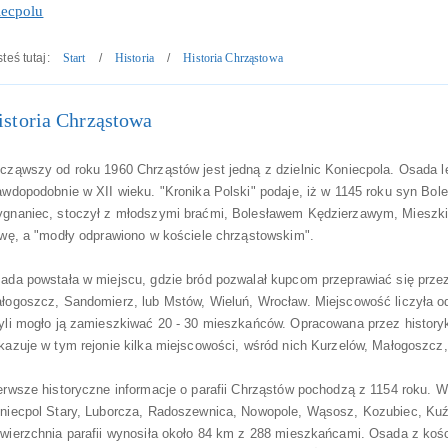
ecpolu
teś tutaj:
Start
/
Historia
/
Historia Chrząstowa
istoria Chrząstowa
cząwszy od roku 1960 Chrząstów jest jedną z dzielnic Koniecpola. Osada l
awdopodobnie w XII wieku. "Kronika Polski" podaje, iż w 1145 roku syn Bo
gnaniec, stoczył z młodszymi braćmi, Bolesławem Kędzierzawym, Mieszk
twę, a "modły odprawiono w kościele chrząstowskim".
ada powstała w miejscu, gdzie bród pozwalał kupcom przeprawiać się prze
łogoszcz, Sandomierz, lub Mstów, Wieluń, Wrocław. Miejscowość liczyła o
kiem
yli mogło ją zamieszkiwać 20 - 30 mieszkańców. Opracowana przez histor
kazuje w tym rejonie kilka miejscowości, wśród nich Kurzelów, Małogoszcz,
erwsze historyczne informacje o parafii Chrząstów pochodzą z 1154 roku. W 
niecpol Stary, Luborcza, Radoszewnica, Nowopole, Wąsosz, Kozubiec, Kuź
wierzchnia parafii wynosiła około 84 km z 288 mieszkańcami. Osada z ko