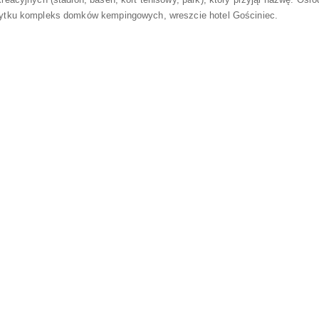
u UMiG Koniecpol
ytku kompleks domków kempingowych, wreszcie hotel Gościniec.
 Koniecpol II