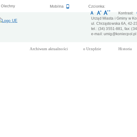
, Olechny
Wersja
Mobilna
Czcionka:
Kontrast:
Urząd Miasta i Gminy w Ko
ul. Chrząstowska 6A, 42-2
tel.: (34) 3551-881, fax: (
e-mail: umig@koniecpol.pl
Archiwum aktualności
o Urzędzie
Historia
ta i Gminy