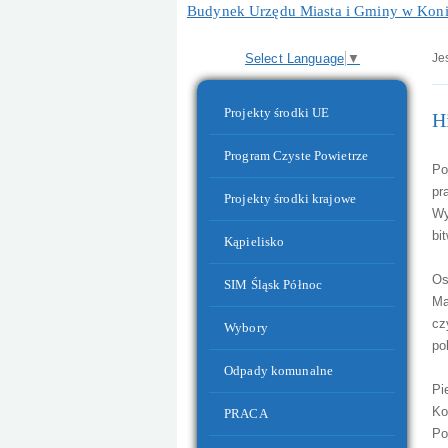
Budynek Urzędu Miasta i Gminy w Koni
Select Language
▼
Jes
Menu dodatkowe
Projekty środki UE
H
Program Czyste Powietrze
Po
pr
Projekty środki krajowe
Wy
bi
Kąpielisko
Os
SIM Śląsk Północ
Ma
Budynek Przedszkola nr 2 wraz ze Żłob
cz
Wybory
po
Odpady komunalne
Pi
Ko
PRACA
Po