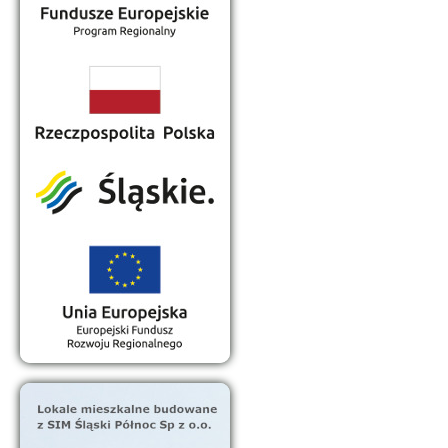
Place zabaw dla dzieci
Zachód słońca nad zalewem