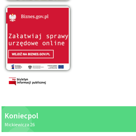
Kościół pw. św. Michała Archanioła