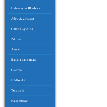
Symbole narodowe i gminne w budynku UMiG Koniecpol
Uniwersytet III Wieku
Adopcja zwierząt
Obrona Cywilna
Zdrowie
Apteki
Banki i bankomaty
Oświata
Centrum Społeczno-Kulturalne oraz OSP Koniecpol II
Biblioteki
Turystyka
Na sportowo