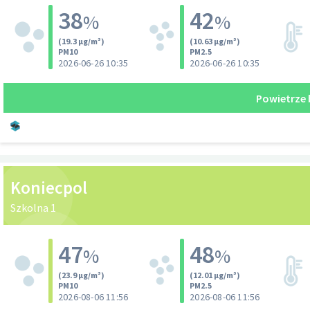
Hala Sportowa przy Szkole Podstawowej nr 2
Zakola rzeki Pilicy