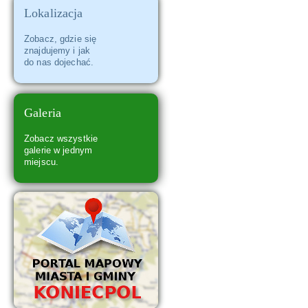
Lokalizacja
Zespół Szkół w Koniecpolu
Zobacz, gdzie się
znajdujemy i jak
do nas dojechać.
Galeria
Zobacz wszystkie
galerie w jednym
miejscu.
Zabytkowy Kościół Trójcy Świętej