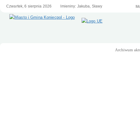
Czwartek,
6
sierpnia
2026
Imieniny: Jakuba, Sławy
We
Mo
Archiwum akt
Menu główne
Serwis Samorządowy Miasta i Gminy
Koniecpol
Informacje
- o Urzędzie