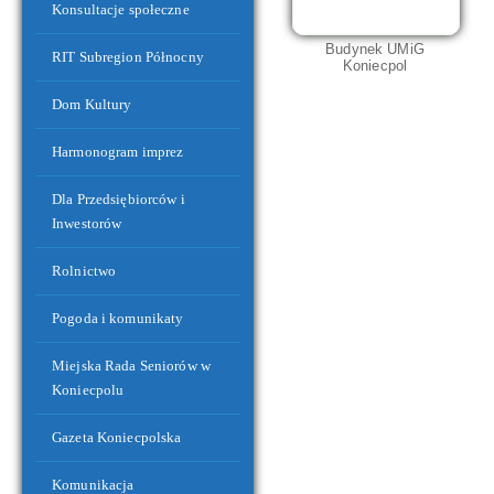
Konsultacje społeczne
Budynek UMiG
RIT Subregion Północny
Koniecpol
Dom Kultury
Harmonogram imprez
Budynek Zaplecza Sportowego przy Stadionie Miejskim
Dla Przedsiębiorców i
Inwestorów
Rolnictwo
Pogoda i komunikaty
Miejska Rada Seniorów w
Koniecpolu
Gazeta Koniecpolska
Komunikacja