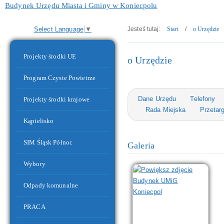
Budynek Urzędu Miasta i Gminy w Koniecpolu
Select Language
▼
Jesteś tutaj:
Start
/
o Urzędzie
Menu dodatkowe
Projekty środki UE
o Urzędzie
Program Czyste Powietrze
Dane Urzędu
Telefony
Projekty środki krajowe
Rada Miejska
Przetarg
Kąpielisko
SIM Śląsk Północ
Galeria
Budynek Przedszkola nr 2 wraz ze Żłobkiem
Wybory
Odpady komunalne
PRACA