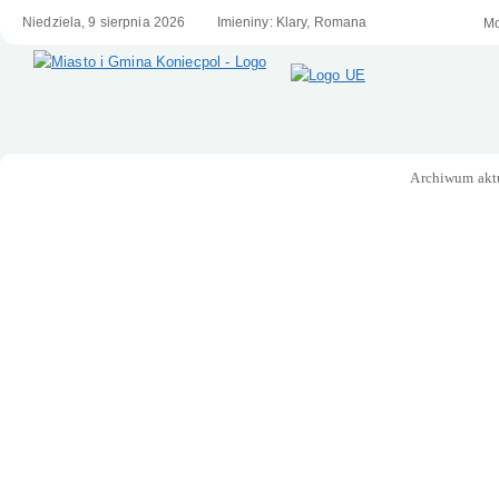
Niedziela,
9
sierpnia
2026
Imieniny: Klary, Romana
We
Mo
Archiwum akt
Menu główne
Serwis Samorządowy Miasta i Gminy
Koniecpol
Informacje
- Kościoły