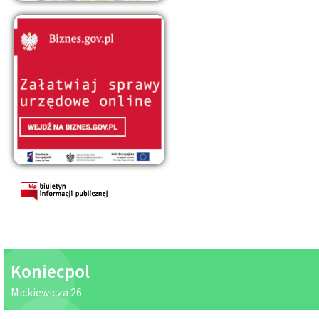
Kościół pw. św. Michała Archanioła