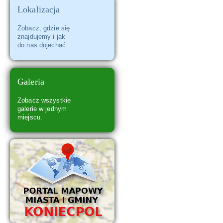
Lokalizacja
Zespół Szkół w Koniecpolu
Zobacz, gdzie się
znajdujemy i jak
do nas dojechać.
Galeria
Zobacz wszystkie
galerie w jednym
miejscu.
Zabytkowy Kościół Trójcy Świętej