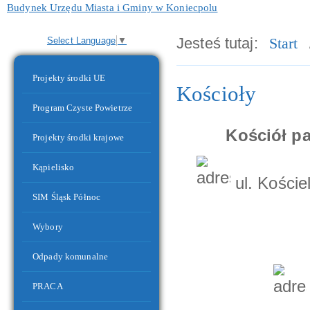
Budynek Urzędu Miasta i Gminy w Koniecpolu
Jesteś tutaj:
Start
Select Language
▼
Menu dodatkowe
Projekty środki UE
Kościoły
Program Czyste Powietrze
Kościół p
Projekty środki krajowe
Kąpielisko
ul. Koście
SIM Śląsk Północ
Budynek Przedszkola nr 2 wraz ze Żłobkiem
Wybory
Odpady komunalne
PRACA