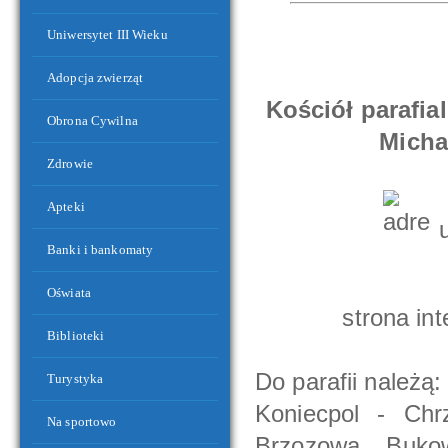
Symbole narodowe i gminne w budynku UMiG Koniecpol
Uniwersytet III Wieku
Adopcja zwierząt
Kościół parafi
Obrona Cywilna
Micha
Zdrowie
Apteki
u
Banki i bankomaty
Oświata
strona in
Centrum Społeczno-Kulturalne oraz OSP Koniecpol II
Biblioteki
Do parafii należą:
Turystyka
Koniecpol - Chrz
Na sportowo
Brzozowa, Bukow