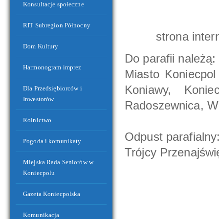
Konsultacje społeczne
RIT Subregion Północny
strona inte
Dom Kultury
Do parafii należą:
Harmonogram imprez
Miasto Koniecpol 
Budynek Zaplecza Sportowego przy Stadionie Miejskim
Koniawy, Konie
Dla Przedsiębiorców i
Inwestorów
Radoszewnica, Wą
Rolnictwo
Odpust parafialny
Pogoda i komunikaty
Trójcy Przenajświ
Miejska Rada Seniorów w
Koniecpolu
Gazeta Koniecpolska
Komunikacja