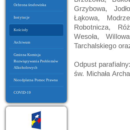
Ochrona środowiska
Grzybowa, Jodł
Łąkowa, Modrze
Instytucje
Robotnicza, Ró
Kościoły
Wesoła, Willow
Archiwum
Tarchalskiego ora
Nowe drogi i ścieżki rowerowe
Gminna Komisja
Rozwiązywania Problemów
Odpust parafialny
Alkoholowych
św. Michała Archa
Nieodpłatna Pomoc Prawna
COVID-19