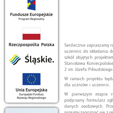
Serdecznie zapraszamy 
uczennic do składania 
szkół objętych projekt
Stanisława Koniecpolski
2 im. Józefa Piłsudskieg
W ramach projektu będą
dla uczniów i uczennic.
W pierwszym etapie re
podpisany formularz zg
danych osobowych. Prz
prosimy zapoznać się z r