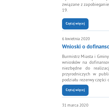
związane z zapobiegani
19.
Czytaj więcej
o: Przedszkola otwarte od 11
6
kwietnia
2020
Wnioski o dofinans
Burmistrz Miasta i Gminy
wniosków na dofinanso
niezbędne do realiza
przyrodniczych w publ
podziału rezerwy części 
Czytaj więcej
o: Wnioski o dofinansowanie
31
marca
2020