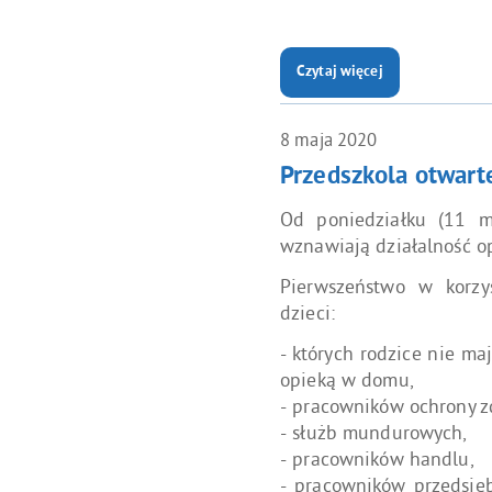
Czytaj więcej
o: Dyżur wakacyjny w przedsz
8
maja
2020
Przedszkola otwart
Od poniedziałku (11 m
wznawiają działalność 
Pierwszeństwo w korzy
dzieci:
- których rodzice nie m
opieką w domu,
- pracowników ochrony z
- służb mundurowych,
- pracowników handlu,
- pracowników przedsięb