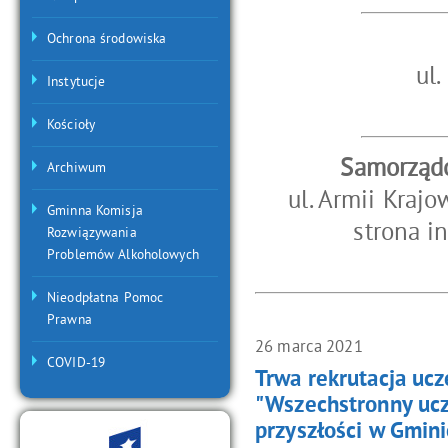
Ochrona środowiska
ul.
Instytucje
Kościoły
Samorządo
Archiwum
ul. Armii Kraj
Gminna Komisja
strona i
Rozwiązywania
Problemów Alkoholowych
Nieodpłatna Pomoc
Prawna
26
marca
2021
Artykuły
COVID-19
Trwa rekrutacja ucz
"Wszechstronny ucz
przyszłości w Gmin