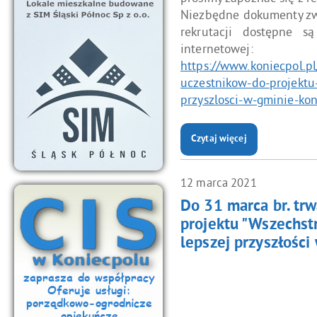
Niezbędne dokumenty zwi
rekrutacji dostępne s
internetowej:
https://www.koniecpol.pl
uczestnikow-do-projektu
przyszlosci-w-gminie-kon
Czytaj więcej
o: Trwa rekrutacja uczestnikó
12
marca
2021
Do 31 marca br. trw
projektu "Wszechst
lepszej przyszłości