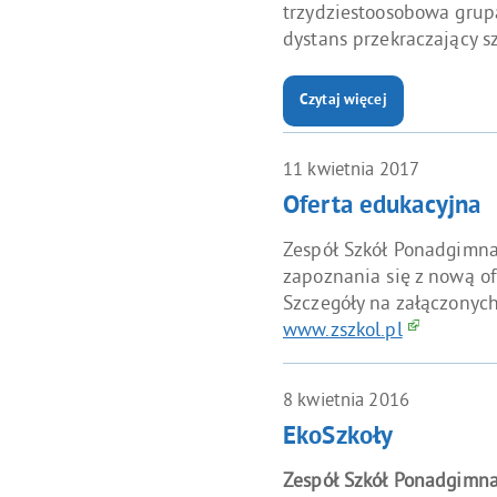
trzydziestoosobowa grup
dystans przekraczający s
Czytaj więcej
o: 28. Finał Wielkiej Orkiest
11
kwietnia
2017
Oferta edukacyjna
Zespół Szkół Ponadgimna
zapoznania się z nową of
Szczegóły na załączonych
www.zszkol.pl
8
kwietnia
2016
EkoSzkoły
Zespół Szkół Ponadgimna