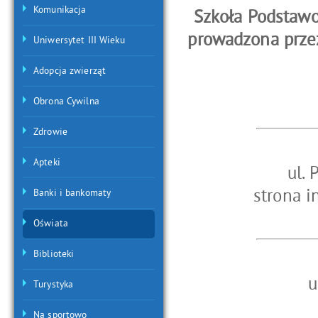
Komunikacja
Szkoła Podstaw
prowadzona przez
Uniwersytet III Wieku
Adopcja zwierząt
Obrona Cywilna
Zdrowie
Apteki
ul. 
strona i
Banki i bankomaty
Oświata
Biblioteki
u
Turystyka
Na sportowo