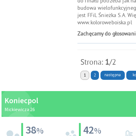
do finału potrzeba jak n
budowa wielofunkcyjneg
jest FFiL Śnieżka S.A. Wi
www.koloroweboiska.pl
Zachęcamy do głosowani
Strona:
1
/2
następna
Przej
k
Strona: bieżąca
1
Strona:
2