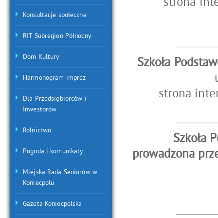
strona in
Konsultacje społeczne
RIT Subregion Północny
Dom Kultury
Szkoła Podstaw
u
Harmonogram imprez
strona int
Dla Przedsiębiorców i
Inwestorów
Rolnictwo
Szkoła P
prowadzona prze
Pogoda i komunikaty
Miejska Rada Seniorów w
Koniecpolu
Gazeta Koniecpolska