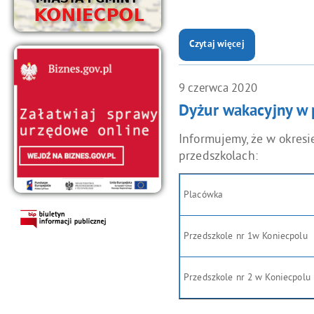
Czytaj więcej
o: Do 31 marca br. trwa rekru
Gminie Koniecpol".
9
czerwca
2020
Dyżur wakacyjny w 
Informujemy, że w okres
przedszkolach:
Placówka
Przedszkole nr 1w Koniecpolu
Przedszkole nr 2 w Koniecpolu