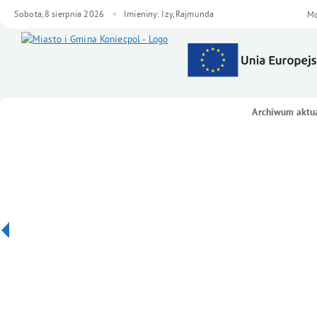
Sobota,
8
sierpnia
2026
Imieniny: Izy, Rajmunda
We
Mo
Archiwum aktua
Menu główne
Serwis Samorządowy Miasta i Gminy
Koniecpol
Informacje
- Oświata