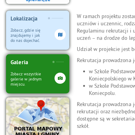
W ramach projektu zosta
Lokalizacja
uczniów i uczennic, rodz
Regulaminu rekrutacji i 
Zobacz, gdzie się
znajdujemy i jak
uczeń – na drodze do lep
do nas dojechać.
Udział w projekcie jest b
Rekrutacja prowadzona 
Galeria
w Szkole Podstawow
Zobacz wszystkie
Koniecpolskiego w 
galerie w jednym
miejscu.
w Szkole Podstawowe
Koniecpolu.
Rekrutacja prowadzona je
rekrutacji oraz niezbędn
dostępne są w sekretaria
szkół.